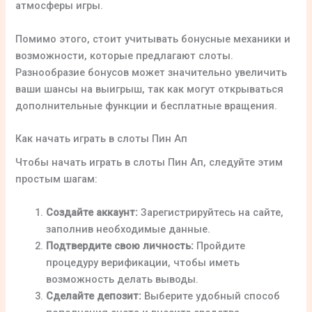
атмосферы игры.
Помимо этого, стоит учитывать бонусные механики и
возможности, которые предлагают слоты.
Разнообразие бонусов может значительно увеличить
ваши шансы на выигрыш, так как могут открываться
дополнительные функции и бесплатные вращения.
Как начать играть в слоты Пин Ап
Чтобы начать играть в слоты Пин Ап, следуйте этим
простым шагам:
Создайте аккаунт:
Зарегистрируйтесь на сайте,
заполнив необходимые данные.
Подтвердите свою личность:
Пройдите
процедуру верификации, чтобы иметь
возможность делать выводы.
Сделайте депозит:
Выберите удобный способ