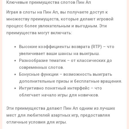
Ключевые преимущества слотов Пин Ап
Играя в слоты на Пин Ап, вы получаете доступ к
множеству преимуществ, которые делают игровой
процесс более увлекательным и выгодным. Эти
преимущества могут включать:
Высокие коэффициенты возврата (RTP) – что
увеличивает ваши шансы на выигрыш.
Разнообразие тематик – от классических до
современных слотов.
Бонусные функции – возможность выиграть
дополнительные призы и бесплатные вращения.
Интуитивно понятный интерфейс – что
облегчает начало игры для новичков.
Эти преимущества делают Пин Ап одним из лучших
мест для любителей азартных игр, предоставляя
отличные условия для игры.