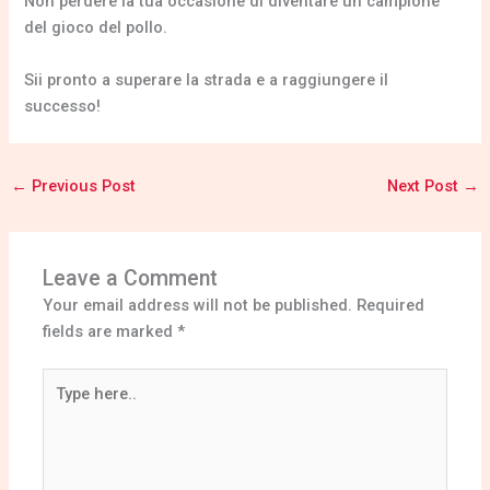
Non perdere la tua occasione di diventare un campione
del gioco del pollo.
Sii pronto a superare la strada e a raggiungere il
successo!
←
Previous Post
Next Post
→
Leave a Comment
Your email address will not be published.
Required
fields are marked
*
Type
here..