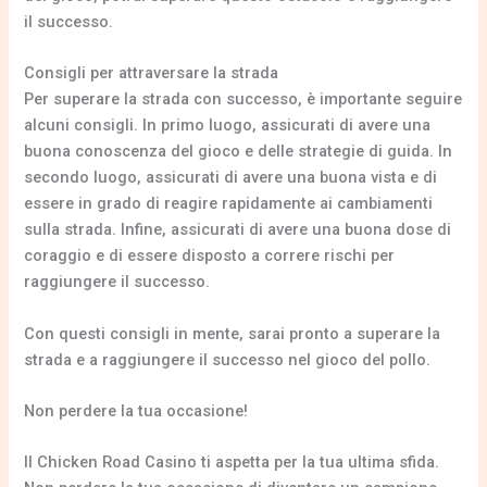
il successo.
Consigli per attraversare la strada
Per superare la strada con successo, è importante seguire
alcuni consigli. In primo luogo, assicurati di avere una
buona conoscenza del gioco e delle strategie di guida. In
secondo luogo, assicurati di avere una buona vista e di
essere in grado di reagire rapidamente ai cambiamenti
sulla strada. Infine, assicurati di avere una buona dose di
coraggio e di essere disposto a correre rischi per
raggiungere il successo.
Con questi consigli in mente, sarai pronto a superare la
strada e a raggiungere il successo nel gioco del pollo.
Non perdere la tua occasione!
Il Chicken Road Casino ti aspetta per la tua ultima sfida.