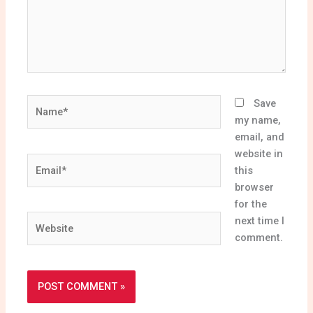
Name*
Save
my name,
email, and
website in
Email*
this
browser
for the
Website
next time I
comment.