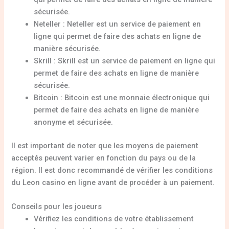
sécurisée.
Neteller : Neteller est un service de paiement en
ligne qui permet de faire des achats en ligne de
manière sécurisée.
Skrill : Skrill est un service de paiement en ligne qui
permet de faire des achats en ligne de manière
sécurisée.
Bitcoin : Bitcoin est une monnaie électronique qui
permet de faire des achats en ligne de manière
anonyme et sécurisée.
Il est important de noter que les moyens de paiement
acceptés peuvent varier en fonction du pays ou de la
région. Il est donc recommandé de vérifier les conditions
du Leon casino en ligne avant de procéder à un paiement.
Conseils pour les joueurs
Vérifiez les conditions de votre établissement