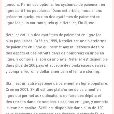
joueurs. Parmi ces options, les systèmes de paiement en
ligne sont très populaires. Dans cet article, nous allons
présenter quelques-uns des systèmes de paiement en
ligne les plus courants, tels que Neteller, Skrill, etc.
Neteller est l’un des systèmes de paiement en ligne les
plus populaires. Créé en 1999, Neteller est une plateforme
de paiement en ligne qui permet aux utilisateurs de faire
des dépôts et des retraits dans de nombreux casinos en
ligne, y compris le leon casino avis. Neteller est disponible
dans plus de 200 pays et accepte de nombreuses devises,
y compris l’euro, le dollar américain et le livre sterling.
Skrill est un autre système de paiement en ligne populaire.
Créé en 2001, Skrill est une plateforme de paiement en
ligne qui permet aux utilisateurs de faire des dépôts et
des retraits dans de nombreux casinos en ligne, y compris
le leon bet casino. Skrill est disponible dans plus de 120