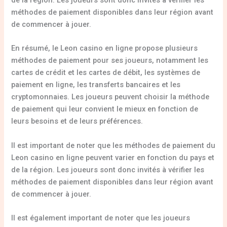
méthodes de paiement disponibles dans leur région avant
de commencer à jouer.
En résumé, le Leon casino en ligne propose plusieurs
méthodes de paiement pour ses joueurs, notamment les
cartes de crédit et les cartes de débit, les systèmes de
paiement en ligne, les transferts bancaires et les
cryptomonnaies. Les joueurs peuvent choisir la méthode
de paiement qui leur convient le mieux en fonction de
leurs besoins et de leurs préférences.
Il est important de noter que les méthodes de paiement du
Leon casino en ligne peuvent varier en fonction du pays et
de la région. Les joueurs sont donc invités à vérifier les
méthodes de paiement disponibles dans leur région avant
de commencer à jouer.
Il est également important de noter que les joueurs