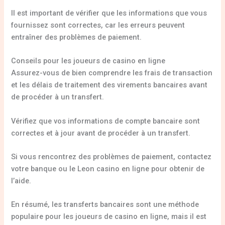
Il est important de vérifier que les informations que vous
fournissez sont correctes, car les erreurs peuvent
entraîner des problèmes de paiement.
Conseils pour les joueurs de casino en ligne
Assurez-vous de bien comprendre les frais de transaction
et les délais de traitement des virements bancaires avant
de procéder à un transfert.
Vérifiez que vos informations de compte bancaire sont
correctes et à jour avant de procéder à un transfert.
Si vous rencontrez des problèmes de paiement, contactez
votre banque ou le Leon casino en ligne pour obtenir de
l’aide.
En résumé, les transferts bancaires sont une méthode
populaire pour les joueurs de casino en ligne, mais il est