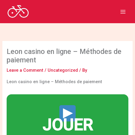
Skip
to
content
Leon casino en ligne – Méthodes de
paiement
Leave a Comment
/
Uncategorized
/ By
Leon casino en ligne – Méthodes de paiement
JOUER