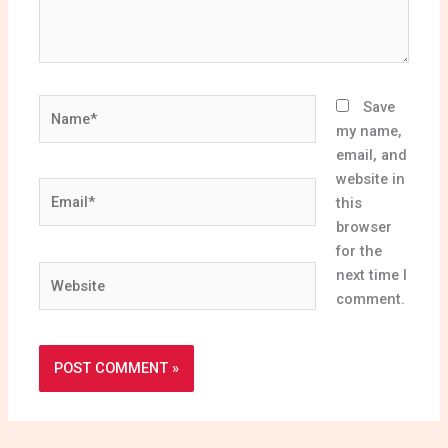
Name*
Save
my name,
email, and
website in
Email*
this
browser
for the
Website
next time I
comment.