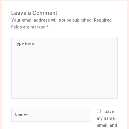
Leave a Comment
Your email address will not be published.
Required
fields are marked
*
Type
here..
Name*
Save
my name,
email, and