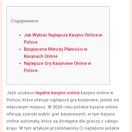
Содержимое
Jak Wybrać Najlepsze Kasyno Online w
Polsce
Bezpieczne Metody Płatności w
Kasynach Online
Najlepsze Gry Kasynowe Online w
Polsce
Jeśli szukasz
legalne kasyno online
kasyno online w
Polsce, które oferuje najlepsze gry kasynowe, jesteś we
właściwym miejscu. W 2026 roku polskie kasyna online
oferują szeroki wybór gier kasynowych, w tym kasyno
online automaty, które są dostępne dla graczy z całego
kraju. W tym artykule przedstawimy Ci najlepsze polskie