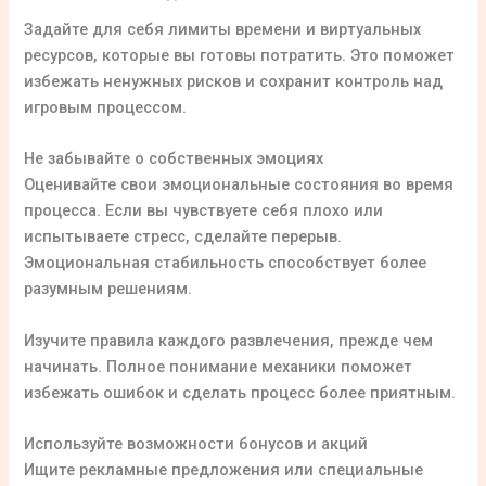
Задайте для себя лимиты времени и виртуальных
ресурсов, которые вы готовы потратить. Это поможет
избежать ненужных рисков и сохранит контроль над
игровым процессом.
Не забывайте о собственных эмоциях
Оценивайте свои эмоциональные состояния во время
процесса. Если вы чувствуете себя плохо или
испытываете стресс, сделайте перерыв.
Эмоциональная стабильность способствует более
разумным решениям.
Изучите правила каждого развлечения, прежде чем
начинать. Полное понимание механики поможет
избежать ошибок и сделать процесс более приятным.
Используйте возможности бонусов и акций
Ищите рекламные предложения или специальные