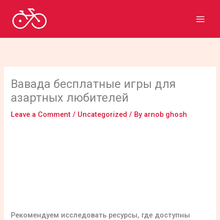
Skip
to
content
Вавада бесплатные игры для
азартных любителей
Leave a Comment
/
Uncategorized
/ By
arnob ghosh
Рекомендуем исследовать ресурсы, где доступны