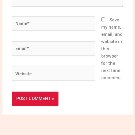
Name*
Save
my name,
email, and
website in
Email*
this
browser
for the
Website
next time I
comment.