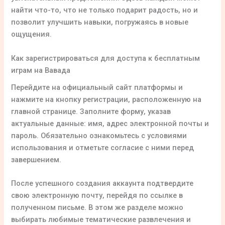
найти что-то, что не только подарит радость, но и
позволит улучшить навыки, погружаясь в новые
ощущения.
Как зарегистрироваться для доступа к бесплатным
играм на Вавада
Перейдите на официальный сайт платформы и
нажмите на кнопку регистрации, расположенную на
главной странице. Заполните форму, указав
актуальные данные: имя, адрес электронной почты и
пароль. Обязательно ознакомьтесь с условиями
использования и отметьте согласие с ними перед
завершением.
После успешного создания аккаунта подтвердите
свою электронную почту, перейдя по ссылке в
полученном письме. В этом же разделе можно
выбирать любимые тематические развлечения и