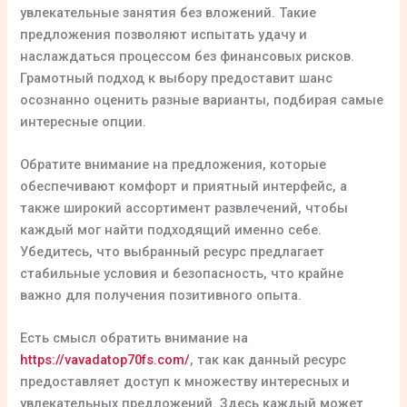
увлекательные занятия без вложений. Такие
предложения позволяют испытать удачу и
наслаждаться процессом без финансовых рисков.
Грамотный подход к выбору предоставит шанс
осознанно оценить разные варианты, подбирая самые
интересные опции.
Обратите внимание на предложения, которые
обеспечивают комфорт и приятный интерфейс, а
также широкий ассортимент развлечений, чтобы
каждый мог найти подходящий именно себе.
Убедитесь, что выбранный ресурс предлагает
стабильные условия и безопасность, что крайне
важно для получения позитивного опыта.
Есть смысл обратить внимание на
https://vavadatop70fs.com/
, так как данный ресурс
предоставляет доступ к множеству интересных и
увлекательных предложений. Здесь каждый может