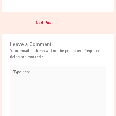
Next Post
→
Leave a Comment
Your email address will not be published.
Required
fields are marked
*
Type
here..