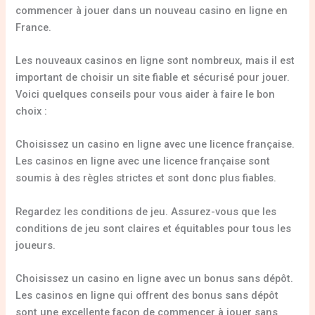
commencer à jouer dans un nouveau casino en ligne en
France.
Les nouveaux casinos en ligne sont nombreux, mais il est
important de choisir un site fiable et sécurisé pour jouer.
Voici quelques conseils pour vous aider à faire le bon
choix :
Choisissez un casino en ligne avec une licence française.
Les casinos en ligne avec une licence française sont
soumis à des règles strictes et sont donc plus fiables.
Regardez les conditions de jeu. Assurez-vous que les
conditions de jeu sont claires et équitables pour tous les
joueurs.
Choisissez un casino en ligne avec un bonus sans dépôt.
Les casinos en ligne qui offrent des bonus sans dépôt
sont une excellente façon de commencer à jouer sans