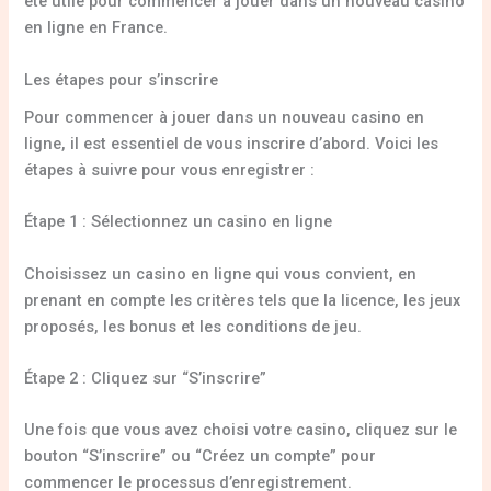
été utile pour commencer à jouer dans un nouveau casino
en ligne en France.
Les étapes pour s’inscrire
Pour commencer à jouer dans un nouveau casino en
ligne, il est essentiel de vous inscrire d’abord. Voici les
étapes à suivre pour vous enregistrer :
Étape 1 : Sélectionnez un casino en ligne
Choisissez un casino en ligne qui vous convient, en
prenant en compte les critères tels que la licence, les jeux
proposés, les bonus et les conditions de jeu.
Étape 2 : Cliquez sur “S’inscrire”
Une fois que vous avez choisi votre casino, cliquez sur le
bouton “S’inscrire” ou “Créez un compte” pour
commencer le processus d’enregistrement.