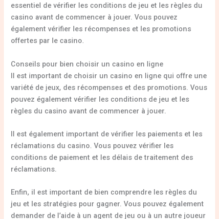
essentiel de vérifier les conditions de jeu et les règles du
casino avant de commencer à jouer. Vous pouvez
également vérifier les récompenses et les promotions
offertes par le casino.
Conseils pour bien choisir un casino en ligne
Il est important de choisir un casino en ligne qui offre une
variété de jeux, des récompenses et des promotions. Vous
pouvez également vérifier les conditions de jeu et les
règles du casino avant de commencer à jouer.
Il est également important de vérifier les paiements et les
réclamations du casino. Vous pouvez vérifier les
conditions de paiement et les délais de traitement des
réclamations.
Enfin, il est important de bien comprendre les règles du
jeu et les stratégies pour gagner. Vous pouvez également
demander de l’aide à un agent de jeu ou à un autre joueur