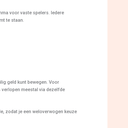
mma voor vaste spelers. Iedere
mt te staan.
ilig geld kunt bewegen. Voor
s verlopen meestal via dezelfde
de, zodat je een weloverwogen keuze