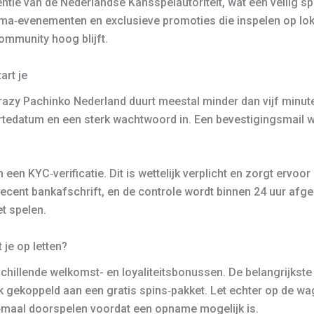
icentie van de Nederlandse Kansspelautoriteit, wat een veilig 
ema‑evenementen en exclusieve promoties die inspelen op lo
mmunity hoog blijft.
art je
azy Pachinko Nederland duurt meestal minder dan vijf minuten
ortedatum en een sterk wachtwoord in. Een bevestigingsmail wor
een KYC‑verificatie. Dit is wettelijk verplicht en zorgt ervoor 
 recent bankafschrift, en de controle wordt binnen 24 uur afg
et spelen.
je op letten?
chillende welkomst- en loyaliteitsbonussen. De belangrijkste
ak gekoppeld aan een gratis spins‑pakket. Let echter op de w
‑maal doorspelen voordat een opname mogelijk is.