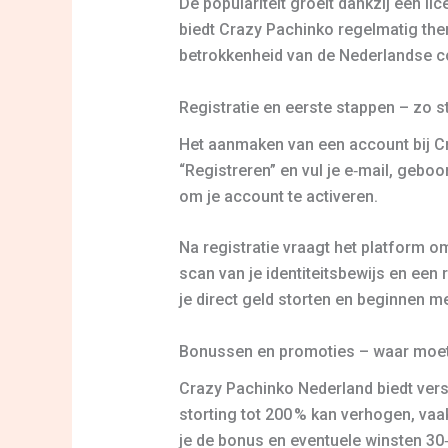
De populariteit groeit dankzij een l
biedt Crazy Pachinko regelmatig th
betrokkenheid van de Nederlandse co
Registratie en eerste stappen – zo st
Het aanmaken van een account bij Cr
“Registreren” en vul je e‑mail, gebo
om je account te activeren.
Na registratie vraagt het platform om 
scan van je identiteitsbewijs en een
je direct geld storten en beginnen m
Bonussen en promoties – waar moet 
Crazy Pachinko Nederland biedt vers
storting tot 200 % kan verhogen, va
je de bonus en eventuele winsten 30