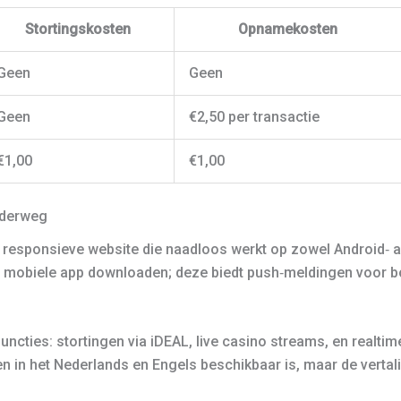
Stortingskosten
Opnamekosten
Geen
Geen
Geen
€2,50 per transactie
€1,00
€1,00
nderweg
responsieve website die naadloos werkt op zowel Android‑ a
ële mobiele app downloaden; deze biedt push‑meldingen voor b
uncties: stortingen via iDEAL, live casino streams, en realti
n in het Nederlands en Engels beschikbaar is, maar de vertali