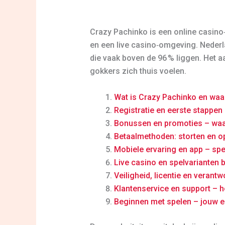
Crazy Pachinko is een online casino
en een live casino‑omgeving. Nederl
die vaak boven de 96 % liggen. Het a
gokkers zich thuis voelen.
Wat is Crazy Pachinko en waar
Registratie en eerste stappen 
Bonussen en promoties – waar
Betaalmethoden: storten en 
Mobiele ervaring en app – sp
Live casino en spelvarianten 
Veiligheid, licentie en veran
Klantenservice en support – ho
Beginnen met spelen – jouw e