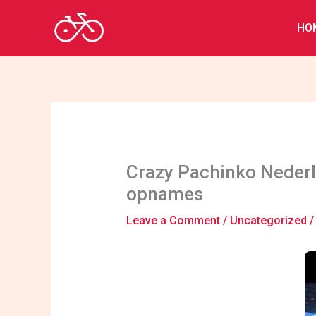
Skip
to
HO
content
Crazy Pachinko Nederla
opnames
Leave a Comment
/
Uncategorized
/