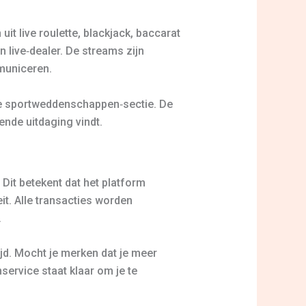
it live roulette, blackjack, baccarat
 live‑dealer. De streams zijn
mmuniceren.
ine sportweddenschappen‑sectie. De
ende uitdaging vindt.
Dit betekent dat het platform
it. Alle transacties worden
.
ijd. Mocht je merken dat je meer
enservice staat klaar om je te