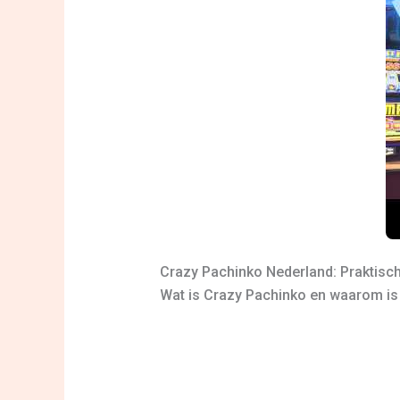
Crazy Pachinko Nederland: Praktisch
Wat is Crazy Pachinko en waarom is 