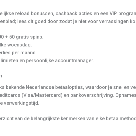
elijkse reload‑bonussen, cashback‑acties en een VIP‑progra
nblad; lees dit goed door zodat je niet voor verrassingen ko
 + 50 gratis spins.
elke woensdag.
erlies per maand.
gslimieten en persoonlijke accountmanager.
n
s bekende Nederlandse betaalopties, waardoor je snel en ve
 creditcards (Visa/Mastercard) en bankoverschrijving. Opname
e verwerkingstijd.
erzicht van de belangrijkste kenmerken van elke betaalmetho