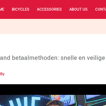
ME
BICYCLES
ACCESSORIES
ABOUT US
CONT
nd betaalmethoden: snelle en veilige
 By