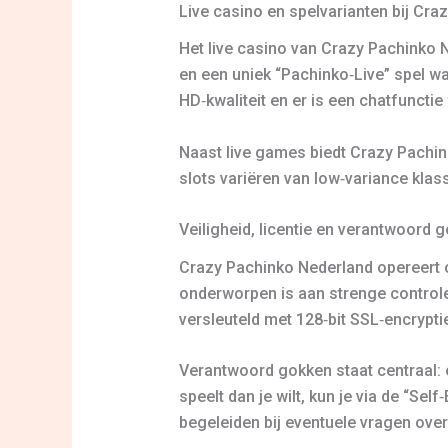
Live casino en spelvarianten bij Cra
Het live casino van Crazy Pachinko Ne
en een uniek “Pachinko‑Live” spel w
HD‑kwaliteit en er is een chatfunct
Naast live games biedt Crazy Pachin
slots variëren van low‑variance klass
Veiligheid, licentie en verantwoord 
Crazy Pachinko Nederland opereert o
onderworpen is aan strenge controles
versleuteld met 128‑bit SSL‑encryptie,
Verantwoord gokken staat centraal: e
speelt dan je wilt, kun je via de “Self
begeleiden bij eventuele vragen ove