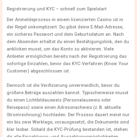
Registrierung und KYC – schnell zum Spielstart
Der Anmeldeprozess in einem lizenzierten Casino ist in
der Regel unkompliziert: Du gibst deine E‑Mail‑Adresse,
ein sicheres Passwort und dein Geburtsdatum an. Nach
dem Absenden erhältst du einen Bestätigungslink, den du
anklicken musst, um das Konto zu aktivieren. Viele
Anbieter ermöglichen bereits nach der Registrierung das
sofortige Einzahlen, bevor das KYC‑Verfahren (Know Your
Customer) abgeschlossen ist.
Dennoch ist die Verifizierung unvermeidlich, bevor du
größere Beträge auszahlen kannst. Typischerweise musst
du einen Lichtbildausweis (Personalausweis oder
Reisepass) sowie einen Adressnachweis (z. B. aktuelle
Stromrechnung) hochladen. Der Prozess dauert meist nur
ein bis zwei Werktage, vorausgesetzt, die Dokumente sind
klar lesbar. Sobald die KYC‑Prüfung bestanden ist, stehen
dir alle Einzahlungs‑ und Auszahlungsmöglichkeiten