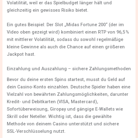
Volatilität, weil er das Spielbudget länger hält und
gleichzeitig ein gewisses Risiko bietet.
Ein gutes Beispiel: Der Slot „Midas Fortune 200“ (der im
Video oben gezeigt wird) kombiniert einen RTP von 96,5 %
mit mittlerer Volatilität, sodass du sowohl regelmäßige
kleine Gewinne als auch die Chance auf einen größeren
Jackpot hast.
Einzahlung und Auszahlung – sichere Zahlungsmethoden
Bevor du deine ersten Spins startest, musst du Geld auf
dein Casino‑Konto einzahlen. Deutsche Spieler haben eine
Vielzahl von bewährten Zahlungsmöglichkeiten, darunter
Kredit‑ und Debitkarten (VISA, Mastercard),
Sofortüberweisung, Giropay und gängige E‑Wallets wie
Skrill oder Neteller. Wichtig ist, dass die gewählte
Methode von deinem Casino unterstützt und sichere
SSL‑Verschlüsselung nutzt.