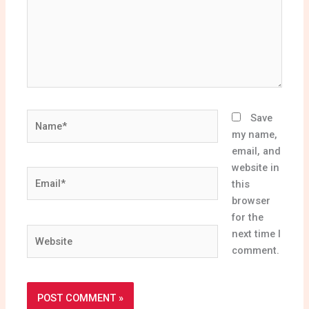
Name*
Save
my name,
email, and
website in
Email*
this
browser
for the
Website
next time I
comment.