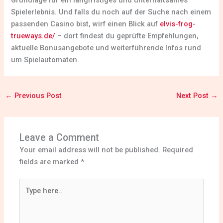
Spielerlebnis. Und falls du noch auf der Suche nach einem
passenden Casino bist, wirf einen Blick auf
elvis-frog-
trueways.de/
– dort findest du geprüfte Empfehlungen,
aktuelle Bonusangebote und weiterführende Infos rund
um Spielautomaten.
←
Previous Post
Next Post
→
Leave a Comment
Your email address will not be published.
Required
fields are marked
*
Type
here..