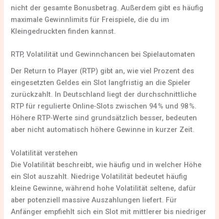
nicht der gesamte Bonusbetrag. Außerdem gibt es häufig
maximale Gewinnlimits für Freispiele, die du im
Kleingedruckten finden kannst.
RTP, Volatilität und Gewinnchancen bei Spielautomaten
Der Return to Player (RTP) gibt an, wie viel Prozent des
eingesetzten Geldes ein Slot langfristig an die Spieler
zurückzahlt. In Deutschland liegt der durchschnittliche
RTP für regulierte Online‑Slots zwischen 94 % und 98 %.
Höhere RTP‑Werte sind grundsätzlich besser, bedeuten
aber nicht automatisch höhere Gewinne in kurzer Zeit.
Volatilität verstehen
Die Volatilität beschreibt, wie häufig und in welcher Höhe
ein Slot auszahlt. Niedrige Volatilität bedeutet häufig
kleine Gewinne, während hohe Volatilität seltene, dafür
aber potenziell massive Auszahlungen liefert. Für
Anfänger empfiehlt sich ein Slot mit mittlerer bis niedriger