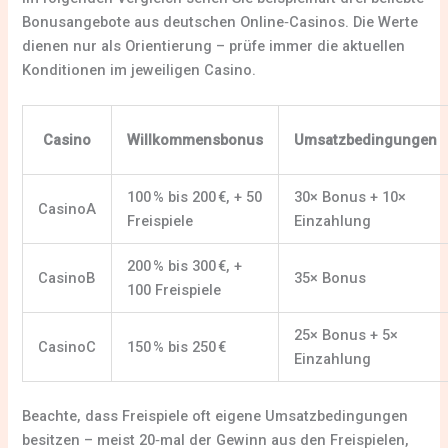
Bonusangebote aus deutschen Online‑Casinos. Die Werte
dienen nur als Orientierung – prüfe immer die aktuellen
Konditionen im jeweiligen Casino.
Casino
Willkommensbonus
Umsatzbedingungen
100 % bis 200 €, + 50
30× Bonus + 10×
CasinoA
Freispiele
Einzahlung
200 % bis 300 €, +
CasinoB
35× Bonus
100 Freispiele
25× Bonus + 5×
CasinoC
150 % bis 250 €
Einzahlung
Beachte, dass Freispiele oft eigene Umsatzbedingungen
besitzen – meist 20‑mal der Gewinn aus den Freispielen,