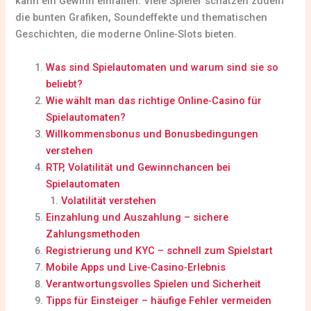
kann ein Gewinn einfallen. Viele Spieler schätzen zudem
die bunten Grafiken, Soundeffekte und thematischen
Geschichten, die moderne Online‑Slots bieten.
Was sind Spielautomaten und warum sind sie so
beliebt?
Wie wählt man das richtige Online‑Casino für
Spielautomaten?
Willkommensbonus und Bonusbedingungen
verstehen
RTP, Volatilität und Gewinnchancen bei
Spielautomaten
Volatilität verstehen
Einzahlung und Auszahlung – sichere
Zahlungsmethoden
Registrierung und KYC – schnell zum Spielstart
Mobile Apps und Live‑Casino‑Erlebnis
Verantwortungsvolles Spielen und Sicherheit
Tipps für Einsteiger – häufige Fehler vermeiden