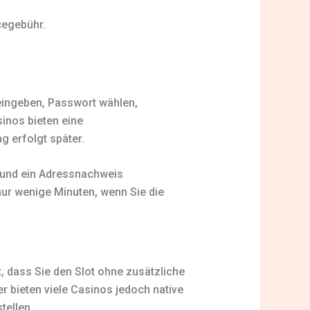
cegebühr.
 eingeben, Passwort wählen,
inos bieten eine
ng erfolgt später.
) und ein Adressnachweis
nur wenige Minuten, wenn Sie die
, dass Sie den Slot ohne zusätzliche
r bieten viele Casinos jedoch native
tellen.