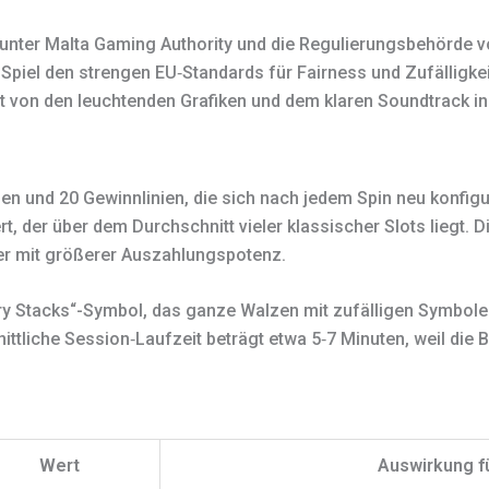
unter Malta Gaming Authority und die Regulierungsbehörde von 
Spiel den strengen EU‑Standards für Fairness und Zufälligkei
rt von den leuchtenden Grafiken und dem klaren Soundtrack in
ihen und 20 Gewinnlinien, die sich nach jedem Spin neu konfig
rt, der über dem Durchschnitt vieler klassischer Slots liegt. Die
er mit größerer Auszahlungspotenz.
ery Stacks“-Symbol, das ganze Walzen mit zufälligen Symbolen
nittliche Session‑Laufzeit beträgt etwa 5‑7 Minuten, weil die 
Wert
Auswirkung fü