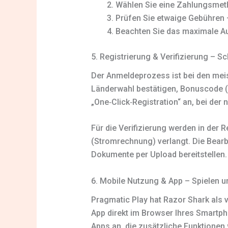
Wählen Sie eine Zahlungsmetho
Prüfen Sie etwaige Gebühren –
Beachten Sie das maximale A
5. Registrierung & Verifizierung – Sc
Der Anmeldeprozess ist bei den meis
Länderwahl bestätigen, Bonuscode (f
„One‑Click‑Registration“ an, bei der 
Für die Verifizierung werden in der
(Stromrechnung) verlangt. Die Bearb
Dokumente per Upload bereitstellen.
6. Mobile Nutzung & App – Spielen 
Pragmatic Play hat Razor Shark als 
App direkt im Browser Ihres Smartph
Apps an, die zusätzliche Funktionen