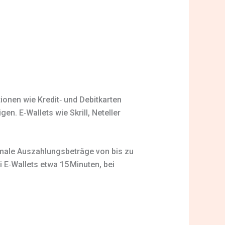
onen wie Kredit‑ und Debitkarten
n. E‑Wallets wie Skrill, Neteller
imale Auszahlungsbeträge von bis zu
 E‑Wallets etwa 15 Minuten, bei